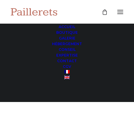
ACCUEIL
BOUTIQUE
Jean-Emile Podevin
GALERIE
HÉBERGEMENT
Accueil
Posts Tagged "Jean-Emile Podevin"
CONSEIL
EXPERTISE
CONTACT
CGV
Jean-Emile Podevin