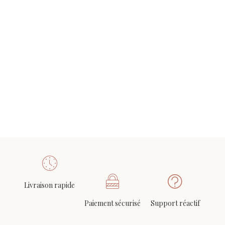
Pied de lampe à plaque centrale abstraite, vers 1970
AJOUTER AU PANIER
(avec abat-jour)
390
€
Livraison rapide
Paiement sécurisé
Support réactif