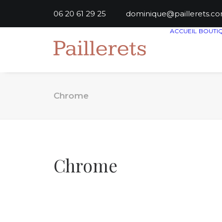
06 20 61 29 25
dominique@paillere
ACCUEIL
BOUTI
Chrome
Chrome
RUPTURE DE STOCK