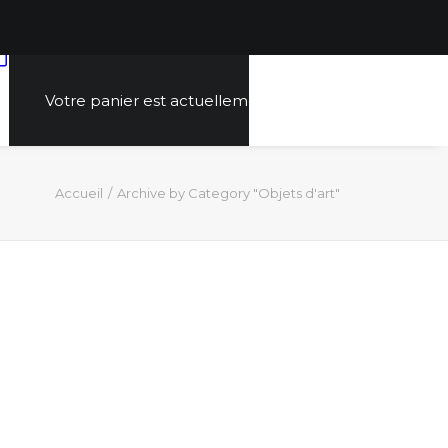
Votre panier est actuellement vide.
Accueil
Archive by Category "Objets d'art"