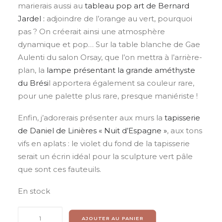
marierais aussi au
tableau pop art de Bernard
Jardel :
adjoindre de l’orange au vert, pourquoi
pas ? On créerait ainsi une atmosphère
dynamique et pop… Sur la table blanche de Gae
Aulenti du salon Orsay, que l’on mettra à l’arrière-
plan, la
lampe présentant la grande améthyste
du Brési
l apportera également sa couleur rare,
pour une palette plus rare, presque maniériste !
Enfin, j’adorerais présenter aux murs la
tapisserie
de Daniel de Linières « Nuit d’Espagne »
, aux tons
vifs en aplats : le violet du fond de la tapisserie
serait un écrin idéal pour la sculpture vert pâle
que sont ces fauteuils.
En stock
quantité
AJOUTER AU PANIER