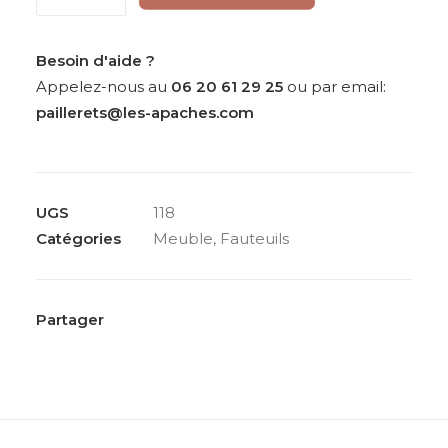
de
Paire
de
Besoin d'aide ?
fauteuils
Appelez-nous au
06 20 61 29 25
ou par email:
modernistes
paillerets@les-apaches.com
verts
de
Philippe
UGS
118
Parent,
Catégories
Meuble
,
Fauteuils
vers
1980
Partager